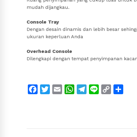
mudah dijangkau.
Console Tray
Dengan desain dinamis dan lebih besar sehin
ukuran keperluan Anda
Overhead Console
Dilengkapi dengan tempat penyimpanan kaca
Facebook
Twitter
Email
WhatsApp
Telegram
Line
Copy
Sh
Link