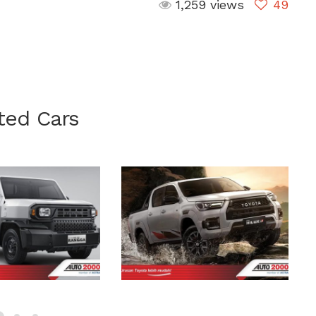
1,259 views
49
ted Cars