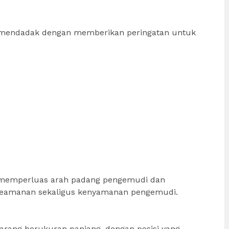
mendadak dengan memberikan peringatan untuk
 memperluas arah padang pengemudi dan
n keamanan sekaligus kenyamanan pengemudi.
rang berukuran panjang, dengan posisi yang