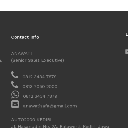
L
Contact Info
ANAWATI
a,
(Senior Sales Executive)
0812 3434 7879
0813 7050 2000
0812 3434 7879
anawatisafa@gmail.com
AUTO2000 KEDIRI
Jl. Hasanudin No. 2A, Balowerti, Kediri, Jawa